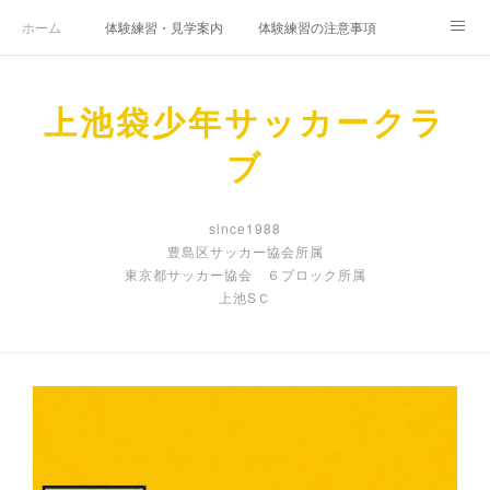
ホーム
体験練習・見学案内
体験練習の注意事項
⚽️８月練習予定⚽️
スタッフ紹介
大会について
上池袋少年サッカークラ
Instagram
ブ
since1988
豊島区サッカー協会所属
東京都サッカー協会 ６ブロック所属
上池SＣ