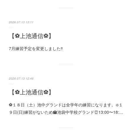
2026.07.13 13:11
【⚽️上池通信⚽️】
7月練習予定を変更しました‼️
2026.07.13 12:46
【⚽️上池通信⚽️】
⚽１８日（土）池中グランドは全学年の練習になります。❇️１
９日(日)練習がないため🏫池袋中学校グランド⏰13:00〜18:…